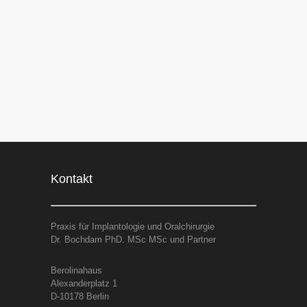
Kontakt
Praxis für Implantologie und Oralchirurgie
Dr. Bochdam PhD. MSc MSc und Partner
Berolinahaus
Alexanderplatz 1
D-10178 Berlin