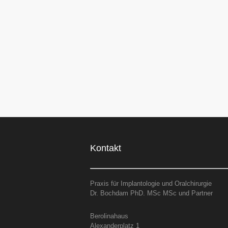
Kontakt
Praxis für Implantologie und Oralchirurgie
Dr. Bochdam PhD. MSc MSc und Partner
Berolinahaus
Alexanderplatz 1