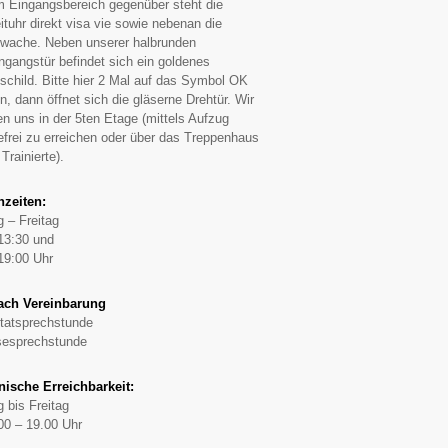
 Eingangsbereich gegenüber steht die
ituhr direkt visa vie sowie nebenan die
iwache. Neben unserer halbrunden
ngangstür befindet sich ein goldenes
lschild. Bitte hier 2 Mal auf das Symbol OK
n, dann öffnet sich die gläserne Drehtür. Wir
en uns in der 5ten Etage (mittels Aufzug
refrei zu erreichen oder über das Treppenhaus
 Trainierte).
hzeiten:
 – Freitag
13:30 und
19:00 Uhr
ach Vereinbarung
tatsprechstunde
sesprechstunde
nische Erreichbarkeit:
 bis Freitag
00 – 19.00 Uhr