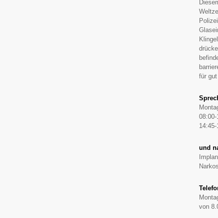
Diesem
Weltze
Polize
Glasei
Klinge
drücke
befind
barrie
für gut
Sprec
Montag
08:00-
14:45-
und n
Implan
Narko
Telefo
Montag
von 8.