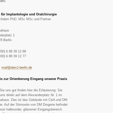
akt
 für Implantologie und Oralchirurgie
ochdam PhD. MSc MSc und Partner
nahaus
derplatz 1
8 Berlin
030) 6 88 39 12 88
030) 6 88 39 12 77
:
mail@alex1-berlin.de
s zur Orientierung Eingang unserer Praxis
Sie uns gut finden hier die Erläuterung: Sie
 uns direkt auf dem Alexanderplatz Nr. 1 im
nahaus. Das ist das Gebäude mit C&A und DM
ie. Auf der Stirnseite von DM Drogerie befindet
nser halbrunder, gläserner Eingangsbereich.