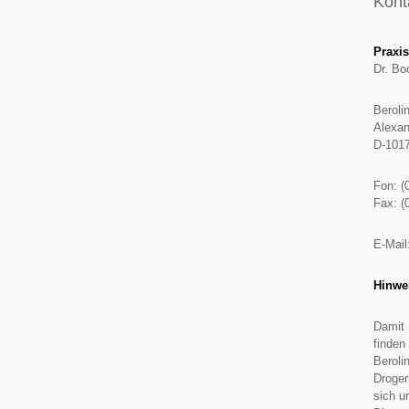
Kont
Praxis
Dr. B
Beroli
Alexan
D-1017
Fon: (
Fax: (
E-Mail
Hinwei
Damit 
finden
Beroli
Droger
sich u