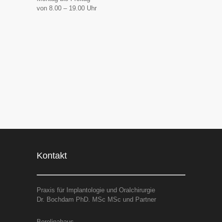
von 8.00 – 19.00 Uhr
Kontakt
Praxis für Implantologie und Oralchirurgie
Dr. Bochdam PhD. MSc MSc und Partner
Berolinahaus