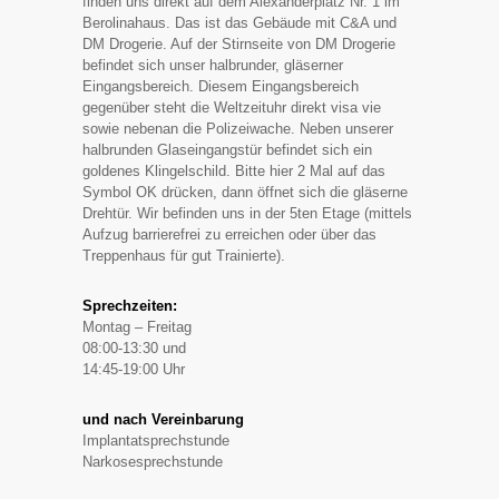
finden uns direkt auf dem Alexanderplatz Nr. 1 im
Berolinahaus. Das ist das Gebäude mit C&A und
DM Drogerie. Auf der Stirnseite von DM Drogerie
befindet sich unser halbrunder, gläserner
Eingangsbereich. Diesem Eingangsbereich
gegenüber steht die Weltzeituhr direkt visa vie
sowie nebenan die Polizeiwache. Neben unserer
halbrunden Glaseingangstür befindet sich ein
goldenes Klingelschild. Bitte hier 2 Mal auf das
Symbol OK drücken, dann öffnet sich die gläserne
Drehtür. Wir befinden uns in der 5ten Etage (mittels
Aufzug barrierefrei zu erreichen oder über das
Treppenhaus für gut Trainierte).
Sprechzeiten:
Montag – Freitag
08:00-13:30 und
14:45-19:00 Uhr
und nach Vereinbarung
Implantatsprechstunde
Narkosesprechstunde