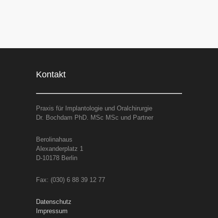
Kontakt
Praxis für Implantologie und Oralchirurgie
Dr. Bochdam PhD. MSc MSc und Partner
Berolinahaus
Alexanderplatz 1
D-10178 Berlin
Fax: (030) 6 88 39 12 77
Datenschutz
Impressum