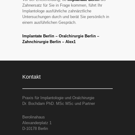
Zahnersatz für Sie in Frage kommen, führt Ihr
Implantologe ausführliche zahnärztliche
Untersuchungen durch und berät Sie persönlich in
einem ausführlichen Gespräch.
Implantate Berlin – Oralchirurgie Berlin –
Zahnchirurgie Berlin – Alex1
Kontakt
Praxis für Implantologie und Oralchirurgie
Dr. Bochdam PhD. MSc MSc und Partner
Berolinahaus
Alexanderplatz 1
D-10178 Berlin